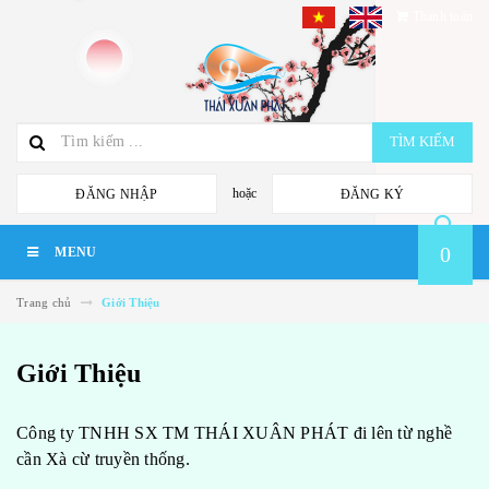
Thanh toán
TÌM KIẾM
hoặc
ĐĂNG NHẬP
ĐĂNG KÝ
0
MENU
Trang chủ
Giới Thiệu
Giới Thiệu
Công ty TNHH SX TM THÁI XUÂN PHÁT đi lên từ nghề
cần Xà cừ truyền thống.