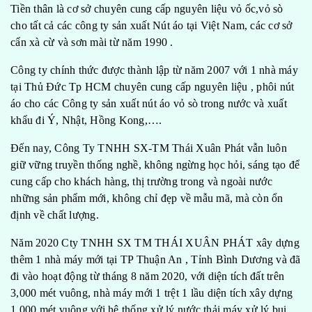
Tiền thân là cơ sở chuyên cung cấp nguyên liệu vỏ ốc,vỏ sò
cho tất cả các công ty sản xuất Nút áo tại Việt Nam, các cơ sở
cẩn xà cừ và sơn mài từ năm 1990 .
Công ty chính thức được thành lập từ năm 2007 với 1 nhà máy
tại Thủ Đức Tp HCM chuyên cung cấp nguyên liệu , phôi nút
áo cho các Công ty sản xuất nút áo vỏ sò trong nước và xuất
khẩu đi Ý, Nhật, Hồng Kong,….
Đến nay, Công Ty TNHH SX-TM Thái Xuân Phát vẫn luôn
giữ vững truyền thống nghề, không ngừng học hỏi, sáng tạo để
cung cấp cho khách hàng, thị trường trong và ngoài nước
những sản phẩm mới, không chỉ đẹp về mẫu mã, mà còn ổn
định về chất lượng.
Năm 2020 Cty TNHH SX TM THÁI XUÂN PHÁT xây dựng
thêm 1 nhà máy mới tại TP Thuận An , Tỉnh Bình Dương và đã
đi vào hoạt động từ tháng 8 năm 2020, với diện tích đất trên
3,000 mét vuông, nhà máy mới 1 trệt 1 lầu diện tích xây dựng
1,000 mét vuông với hệ thống xử lý nước thải,máy xử lý bụi