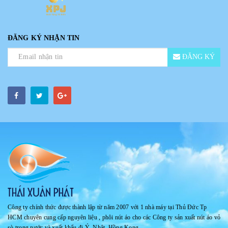
ĐĂNG KÝ NHẬN TIN
ĐĂNG KÝ
Công ty chính thức được thành lập từ năm 2007 với 1 nhà máy tại Thủ Đức Tp
HCM chuyên cung cấp nguyên liệu , phôi nút áo cho các Công ty sản xuất nút áo vỏ
sò trong nước và xuất khẩu đi Ý, Nhật, Hồng Kong