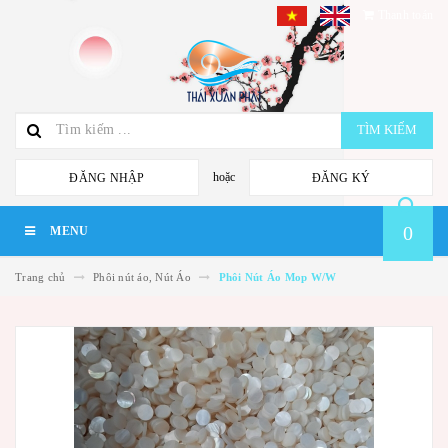
Thanh toán
TÌM KIẾM
hoặc
ĐĂNG NHẬP
ĐĂNG KÝ
0
MENU
Trang chủ
Phôi nút áo, Nút Áo
Phôi Nút Áo Mop W/W