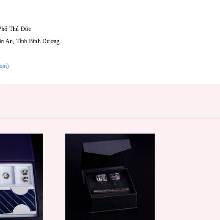
 Phố Thủ Đức
ận An, Tỉnh Bình Dương
com)