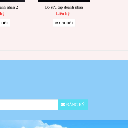
anh nhân 2
Bộ sưu tập doanh nhân
 hệ
Liên hệ
 TIẾT
CHI TIẾT
ĐĂNG KÝ