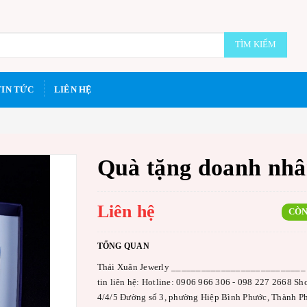
TÌM KIẾM
TIN TỨC
LIÊN HỆ
Quà tặng doanh nhâ
Liên hệ
CÒN
TỔNG QUAN
Thái Xuân Jewerly ___________________________
tin liên hệ: Hotline: 0906 966 306 - 098 227 2668 S
4/4/5 Đường số 3, phường Hiệp Bình Phước, Thành P