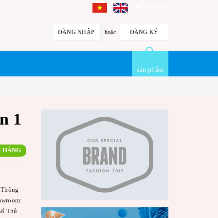
Thanh toán
ĐĂNG NHẬP
hoặc
ĐĂNG KÝ
sản phẩm
n 1
 HÀNG
 Thông
howroom:
hố Thủ