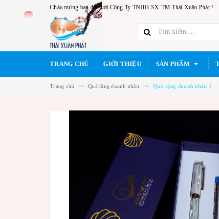
Chào mừng bạn đến với Công Ty TNHH SX-TM Thái Xuân Phát !
TRANG CHỦ
GIỚI THIỆU
SẢN PHẨM
Trang chủ
Quà tặng doanh nhân
Quà tặng doanh nhân 1