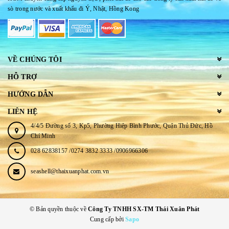
sò trong nước và xuất khẩu đi Ý, Nhật, Hồng Kong
VỀ CHÚNG TÔI
HỖ TRỢ
HƯỚNG DẪN
LIÊN HỆ
4/4/5 Đường số 3, Kp5, Phường Hiệp Bình Phước, Quận Thủ Đức, Hồ
Chí Minh
028 62838157 /0274 3832 3333 /0906966306
seashell@thaixuanphat.com.vn
© Bản quyền thuộc về
Công Ty TNHH SX-TM Thái Xuân Phát
Cung cấp bởi
Sapo