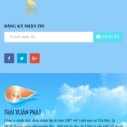
ĐĂNG KÝ NHẬN TIN
ĐĂNG KÝ
Công ty chính thức được thành lập từ năm 2007 với 1 nhà máy tại Thủ Đức Tp
HCM chuyên cung cấp nguyên liệu , phôi nút áo cho các Công ty sản xuất nút áo vỏ