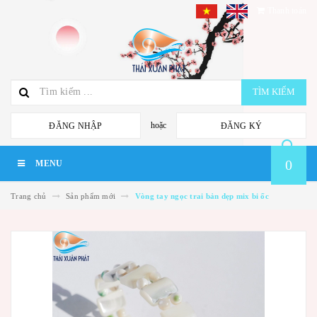
Thanh toán
TÌM KIẾM
hoặc
ĐĂNG NHẬP
ĐĂNG KÝ
0
MENU
Trang chủ
Sản phẩm mới
Vòng tay ngọc trai bản dẹp mix bi ốc