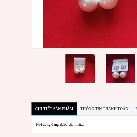
CHI TIẾT SẢN PHẨM
THÔNG TIN THANH TOÁN
Nội dung đang được cập nhật...