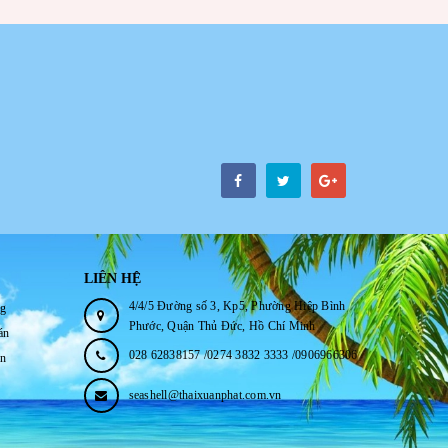
LIÊN HỆ
4/4/5 Đường số 3, Kp5, Phường Hiệp Bình
ng
Phước, Quận Thủ Đức, Hồ Chí Minh
án
028 62838157 /0274 3832 3333 /0906966306
ận
seashell@thaixuanphat.com.vn