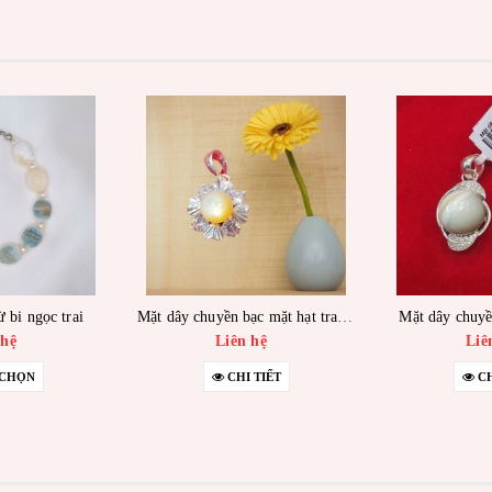
 bi ngọc trai
Mặt dây chuyền bạc mặt hạt trai vàng
Mặt dây chuyề
 hệ
Liên hệ
Liê
 CHỌN
CHI TIẾT
CH