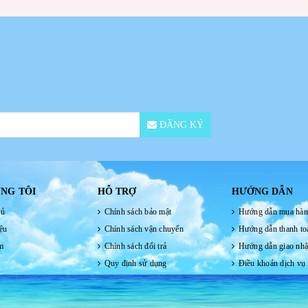
ĐĂNG KÝ
NG TÔI
HỖ TRỢ
HƯỚNG DẪN
hủ
Chính sách bảo mật
Hướng dẫn mua hà
ệu
Chính sách vận chuyển
Hướng dẫn thanh to
m
Chính sách đổi trả
Hướng dẫn giao nh
Quy định sử dụng
Điều khoản dịch vụ