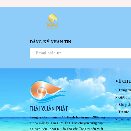
ĐĂNG KÝ NHẬN TIN
VỀ CHÚ
Trang c
Giới Thi
Sản phẩ
Tin tức
Công ty chính thức được thành lập từ năm 2007 với
Liên hệ
1 nhà máy tại Thủ Đức Tp HCM chuyên cung cấp
nguyên liệu , phôi nút áo cho các Công ty sản xuất