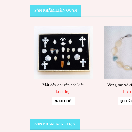
SẢN PHẨM LIÊN QUAN
Mặt dây chuyền các kiểu
Vòng tay xà cừ
Liên hệ
Liên
CHI TIẾT
TUỲ
SẢN PHẨM BÁN CHẠY