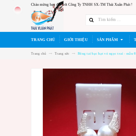
Chào mừng bạn đến với Công Ty TNHH SX-TM Thái Xuân Phát !
TRANG CHỦ
GIỚI THIỆU
SẢN PHẨM
Trang chủ
Trang sức
Bông tai bạc hạt vỏ ngọc trai - mẫu 