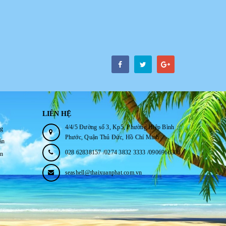
LIÊN HỆ
4/4/5 Đường số 3, Kp5, Phường Hiệp Bình
ng
Phước, Quận Thủ Đức, Hồ Chí Minh
án
028 62838157 /0274 3832 3333 /0906966306
ận
seashell@thaixuanphat.com.vn