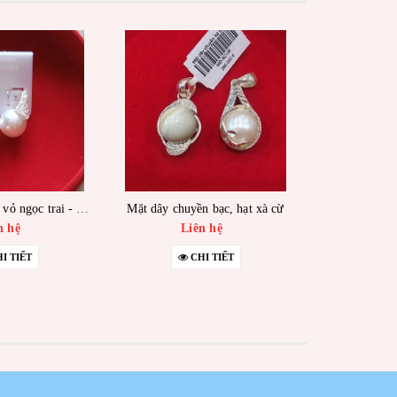
Bông tai bạc hạt vỏ ngọc trai - mẫu 02
Mặt dây chuyền bạc, hạt xà cừ
Kẹp ca-ra-va
n hệ
Liên hệ
Li
I TIẾT
CHI TIẾT
C