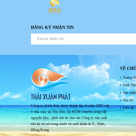
ĐĂNG KÝ NHẬN TIN
VỀ CHÚ
Trang c
Giới Thi
Sản phẩ
Tin tức
Công ty chính thức được thành lập từ năm 2007 với
Liên hệ
1 nhà máy tại Thủ Đức Tp HCM chuyên cung cấp
nguyên liệu , phôi nút áo cho các Công ty sản xuất
nút áo vỏ sò trong nước và xuất khẩu đi Ý, Nhật,
Hồng Kong