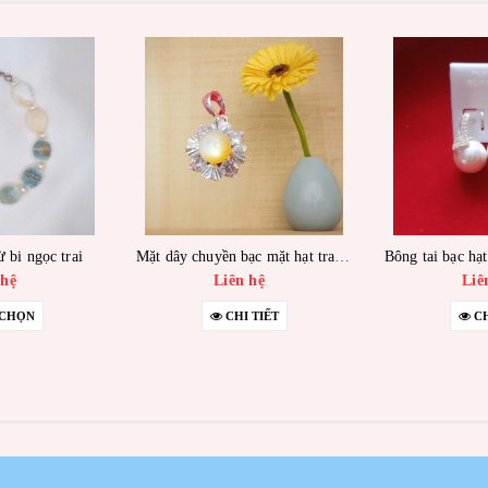
 bi ngọc trai
Mặt dây chuyền bạc mặt hạt trai vàng
 hệ
Liên hệ
Liê
 CHỌN
CHI TIẾT
CH