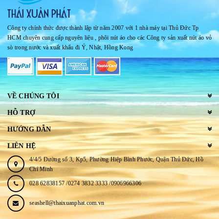
Công ty chính thức được thành lập từ năm 2007 với 1 nhà máy tại Thủ Đức Tp
HCM chuyên cung cấp nguyên liệu , phôi nút áo cho các Công ty sản xuất nút áo vỏ
sò trong nước và xuất khẩu đi Ý, Nhật, Hồng Kong
VỀ CHÚNG TÔI
HỖ TRỢ
HƯỚNG DẪN
LIÊN HỆ
4/4/5 Đường số 3, Kp5, Phường Hiệp Bình Phước, Quận Thủ Đức, Hồ
Chí Minh
028 62838157 /0274 3832 3333 /0906966306
seashell@thaixuanphat.com.vn