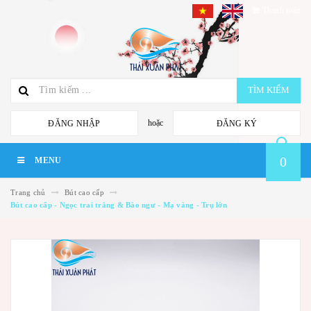
Thanh toán
TÌM KIẾM
hoặc
ĐĂNG NHẬP
ĐĂNG KÝ
0
MENU
Trang chủ
Bút cao cấp
Bút cao cấp - Ngọc trai trắng & Bào ngư - Mạ vàng - Trụ lớn