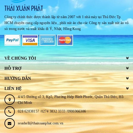
Công ty chính thức được thành lập từ năm 2007 với 1 nhà máy tại Thủ Đức Tp
HCM chuyên cung cấp nguyên liệu , phôi nút áo cho các Công ty sản xuất nút áo vỏ
sò trong nước và xuất khẩu đi Ý, Nhật, Hồng Kong
VỀ CHÚNG TÔI
HỖ TRỢ
HƯỚNG DẪN
LIÊN HỆ
4/4/5 Đường số 3, Kp5, Phường Hiệp Bình Phước, Quận Thủ Đức, Hồ
Chí Minh
028 62838157 /0274 3832 3333 /0906966306
seashell@thaixuanphat.com.vn