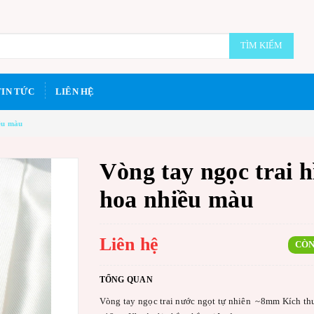
TÌM KIẾM
TIN TỨC
LIÊN HỆ
iều màu
Vòng tay ngọc trai 
hoa nhiều màu
Liên hệ
CÒN
TỔNG QUAN
Vòng tay ngọc trai nước ngọt tự nhiên ~8mm Kích th