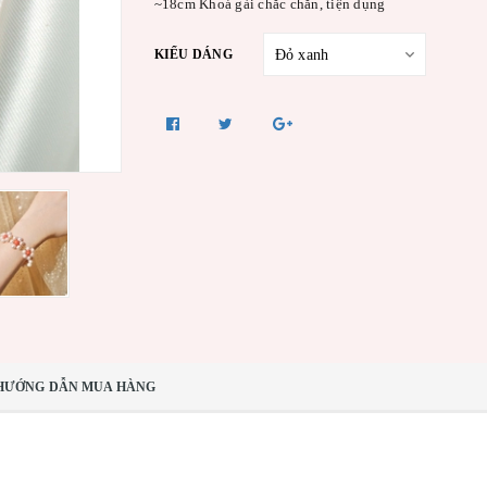
~18cm Khoá gài chắc chắn, tiện dụng
KIỂU DÁNG
HƯỚNG DẪN MUA HÀNG