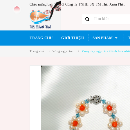
Chào mừng bạn đến với Công Ty TNHH SX-TM Thái Xuân Phát !
TRANG CHỦ
GIỚI THIỆU
SẢN PHẨM
Trang chủ
Vòng ngọc trai
Vòng tay ngọc trai hình hoa nh