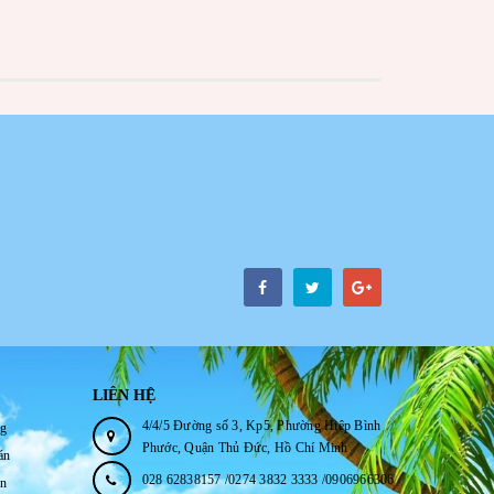
LIÊN HỆ
4/4/5 Đường số 3, Kp5, Phường Hiệp Bình
ng
Phước, Quận Thủ Đức, Hồ Chí Minh
án
028 62838157 /0274 3832 3333 /0906966306
ận