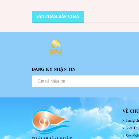
SẢN PHẨM BÁN CHẠY
ĐĂNG KÝ NHẬN TIN
VỀ CHÚ
Trang c
Giới Thi
Sản phẩ