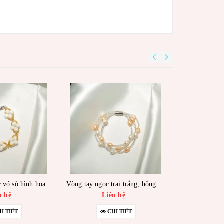
 vỏ sò hình hoa
Vòng tay ngọc trai trắng, hồng 3 sợi kép
n hệ
Liên hệ
Li
I TIẾT
CHI TIẾT
C