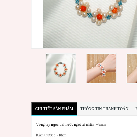
CHI TIẾT SẢN PHẨM
THÔNG TIN THANH TOÁN
Vòng tay ngọc trai nước ngọt tự nhiên ~8mm
Kích thước : ~18cm