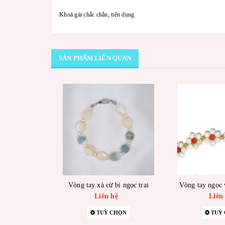
Khoá gài chắc chắn, tiện dụng
SẢN PHẨM LIÊN QUAN
Vòng tay xà cừ bi ngọc trai
Vòng tay ngọc 
Liên hệ
Liên
TUỲ CHỌN
TUỲ