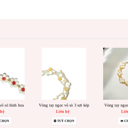
vỏ sò hình hoa
Vòng tay ngọc vỏ sò 3 sợi kép
Vòng tay ngọc
 hệ
Liên hệ
Liê
 CHỌN
TUỲ CHỌN
CH