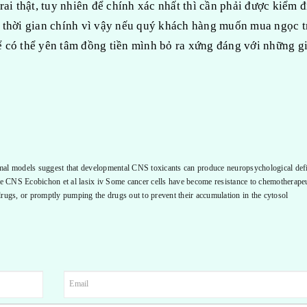
ai thật, tuy nhiên để chính xác nhất thì cần phải được kiểm đ
ều thời gian chính vì vậy nếu quý khách hàng muốn mua ngọc tr
để có thể yên tâm đồng tiền mình bỏ ra xứng đáng với những gi
nimal models suggest that developmental CNS toxicants can produce neuropsychological defi
the CNS Ecobichon et al lasix iv Some cancer cells have become resistance to chemotherape
rugs, or promptly pumping the drugs out to prevent their accumulation in the cytosol