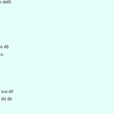
n dưới
đo độ
ha.
 trai dễ
 thì đó