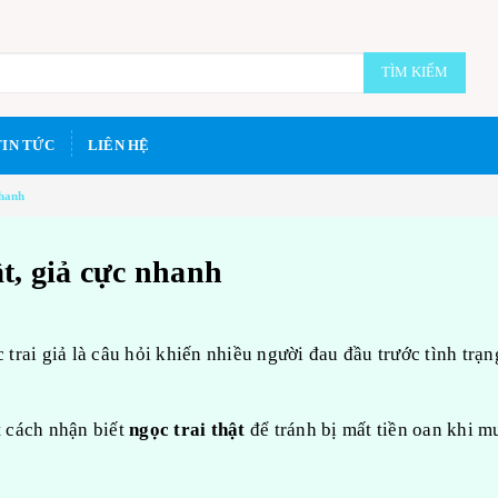
TÌM KIẾM
TIN TỨC
LIÊN HỆ
nhanh
ật, giả cực nhanh
 trai giả là câu hỏi khiến nhiều người đau đầu trước tình trạn
t cách nhận biết
ngọc trai thật
để tránh bị mất tiền oan khi m