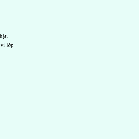
hật.
vi lớp