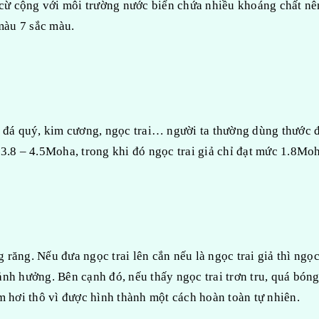
à cừ cộng với môi trường nước biển chứa nhiều khoáng chất nê
 màu 7 sắc màu.
ư đá quý, kim cương, ngọc trai… người ta thường dùng thước 
3.8 – 4.5Moha, trong khi đó ngọc trai giả chỉ đạt mức 1.8Mo
g răng. Nếu đưa ngọc trai lên cắn nếu là ngọc trai giả thì ngọc
 ảnh hưởng. Bên cạnh đó, nếu thấy ngọc trai trơn tru, quá bóng
hám hơi thô vì được hình thành một cách hoàn toàn tự nhiên.