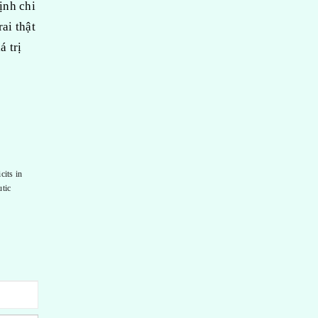
ịnh chi
ai thật
á trị
cits in
utic