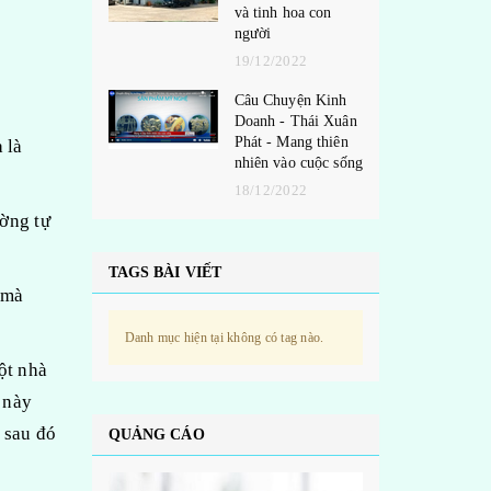
và tinh hoa con
người
19/12/2022
Câu Chuyện Kinh
Doanh - Thái Xuân
Phát - Mang thiên
 là
nhiên vào cuộc sống
18/12/2022
ường tự
TAGS BÀI VIẾT
 mà
Danh mục hiện tại không có tag nào.
ột nhà
 này
i sau đó
QUẢNG CÁO