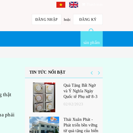
Thanh toán
ĐĂNG NHẬP
hoặc
ĐĂNG KÝ
sản phẩm
TIN TỨC NỔI BẬT
Quà Tặng Bất Ngờ
và Ý Nghĩa Ngày
g thật
Quốc tế Phụ nữ 8-3
02/02/2023
ua phải
Thái Xuân Phát -
Phát triển bền vững
từ quà tặng của biển