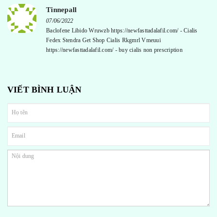
Tinnepall
07/06/2022
Baclofene Libido Wruwzb https://newfasttadalafil.com/ - Cialis
Fedex Stendra Get Shop Cialis Rkgmrl Vmeuui
https://newfasttadalafil.com/ - buy cialis non prescription
VIẾT BÌNH LUẬN