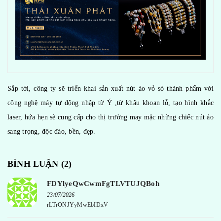
Sắp tới, công ty sẽ triển khai sản xuất nút áo vỏ sò thành phẩm với
công nghệ máy tự động nhập từ Ý ,từ khâu khoan lỗ, tạo hình khắc
laser, hứa hẹn sẽ cung cấp cho thị trường may mặc những chiếc nút áo
sang trọng, độc đáo, bền, đẹp.
BÌNH LUẬN (
2
)
FDYlyeQwCwmFgTLVTUJQBoh
23/07/2026
rLTrONJYyMwEbIDxV