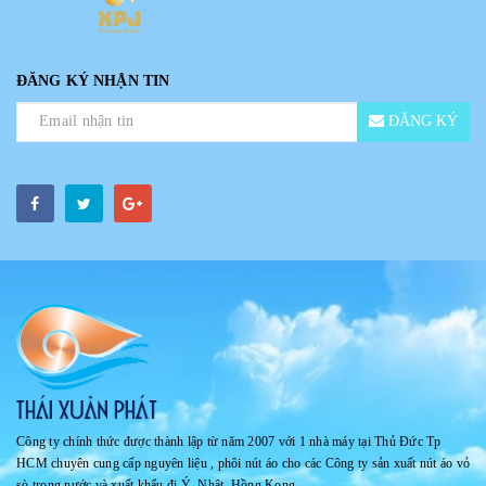
ĐĂNG KÝ NHẬN TIN
ĐĂNG KÝ
Công ty chính thức được thành lập từ năm 2007 với 1 nhà máy tại Thủ Đức Tp
HCM chuyên cung cấp nguyên liệu , phôi nút áo cho các Công ty sản xuất nút áo vỏ
sò trong nước và xuất khẩu đi Ý, Nhật, Hồng Kong