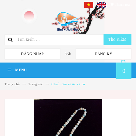
Thanh toán
TÌM KIẾM
hoặc
ĐĂNG NHẬP
ĐĂNG KÝ
0
MENU
Trang chủ
Trang sức
Chuỗi đeo cổ ốc xà cừ