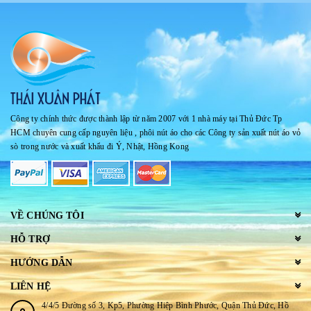
Công ty chính thức được thành lập từ năm 2007 với 1 nhà máy tại Thủ Đức Tp
HCM chuyên cung cấp nguyên liệu , phôi nút áo cho các Công ty sản xuất nút áo vỏ
sò trong nước và xuất khẩu đi Ý, Nhật, Hồng Kong
VỀ CHÚNG TÔI
HỖ TRỢ
HƯỚNG DẪN
LIÊN HỆ
4/4/5 Đường số 3, Kp5, Phường Hiệp Bình Phước, Quận Thủ Đức, Hồ